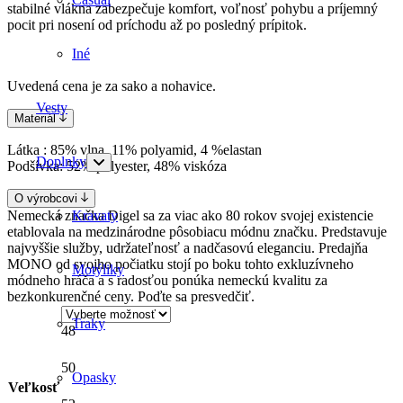
stabilné vlákna zabezpečuje komfort, voľnosť pohybu a príjemný
pocit pri nosení od príchodu až po posledný prípitok.
Iné
Uvedená cena je za sako a nohavice.
Vesty
Materiál
Látka :
85% vlna, 11% polyamid, 4 %elastan
Doplnky
Podšívka:
52% polyester, 48% viskóza
O výrobcovi
Nemecká značka Digel sa za viac ako 80 rokov svojej existencie
Kravaty
etablovala na medzinárodne pôsobiacu módnu značku. Predstavuje
najvyššie služby, udržateľnosť a nadčasovú eleganciu. Predajňa
MONO od svojho počiatku stojí po boku tohto exkluzívneho
Motýliky
módneho hráča a s radosťou ponúka nemeckú kvalitu za
bezkonkurenčné ceny. Poďte sa presvedčiť.
Traky
48
50
Opasky
Veľkosť