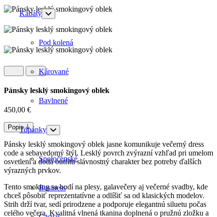
Kabáty
Pod kolená
Kárované
Pánsky lesklý smokingový oblek
Bavlnené
450,00
€
Popis
Topánky
Pánsky lesklý smokingový oblek jasne komunikuje večerný dress
code a sebavedomý štýl. Lesklý povrch zvýrazní vzhľad pri umelom
Spoločenské
osvetlení a dodá outfitu slávnostný charakter bez potreby ďalších
výrazných prvkov.
Tento smoking sa hodí na plesy, galavečery aj večerné svadby, kde
Business
chceš pôsobiť reprezentatívne a odlíšiť sa od klasických modelov.
Strih drží tvar, sedí prirodzene a podporuje elegantnú siluetu počas
celého večera. Kvalitná vlnená tkanina doplnená o pružnú zložku a
Casual