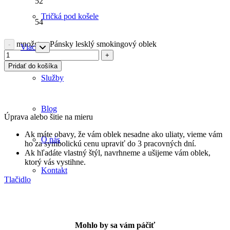
52
Tričká pod košele
54
množstvo Pánsky lesklý smokingový oblek
Viac
Pridať do košíka
Služby
Blog
Úprava alebo šitie na mieru
Ak máte obavy, že vám oblek nesadne ako uliaty, vieme vám
O nás
ho za symbolickú cenu upraviť do 3 pracovných dní.
Ak hľadáte vlastný štýl, navrhneme a ušijeme vám oblek,
ktorý vás vystihne.
Kontakt
Tlačidlo
Mohlo by sa vám páčiť