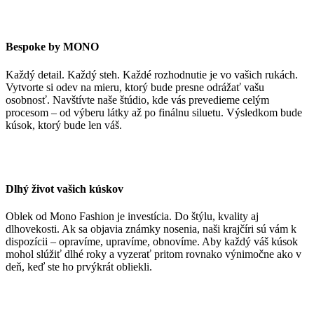
Bespoke by MONO
Každý detail. Každý steh. Každé rozhodnutie je vo vašich rukách.
Vytvorte si odev na mieru, ktorý bude presne odrážať vašu
osobnosť. Navštívte naše štúdio, kde vás prevedieme celým
procesom – od výberu látky až po finálnu siluetu. Výsledkom bude
kúsok, ktorý bude len váš.
Dlhý život vašich kúskov
Oblek od Mono Fashion je investícia. Do štýlu, kvality aj
dlhovekosti. Ak sa objavia známky nosenia, naši krajčíri sú vám k
dispozícii – opravíme, upravíme, obnovíme. Aby každý váš kúsok
mohol slúžiť dlhé roky a vyzerať pritom rovnako výnimočne ako v
deň, keď ste ho prvýkrát obliekli.