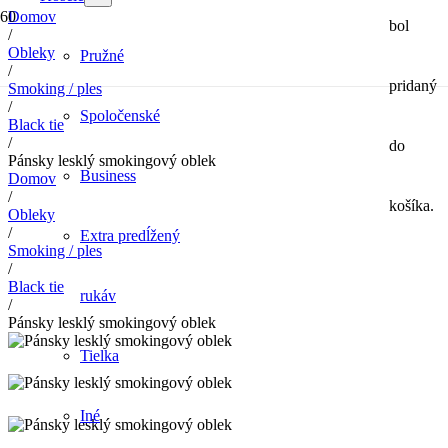
Domov
bol
/
Obleky
Pružné
/
pridaný
Smoking / ples
/
Spoločenské
Black tie
/
do
Pánsky lesklý smokingový oblek
Business
Domov
/
košíka.
Obleky
/
Extra predĺžený
Smoking / ples
/
Black tie
rukáv
/
Pánsky lesklý smokingový oblek
Tielka
Iné