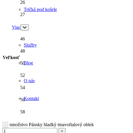
26
Tričká pod košele
27
28
Viac
46
Služby
48
Veľkosť
Blog
50
52
O nás
54
Kontakt
56
58
množstvo Pánsky hladký tmavofialový oblek