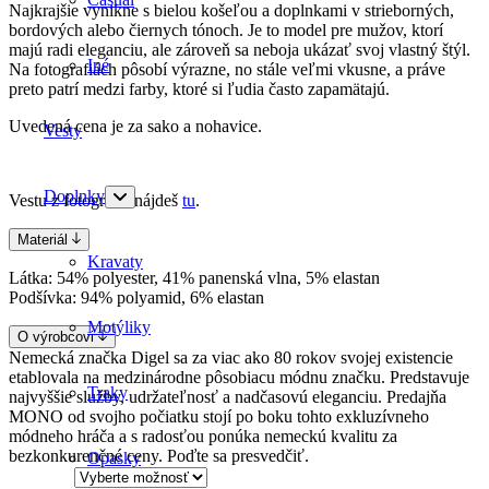
Najkrajšie vynikne s bielou košeľou a doplnkami v strieborných,
bordových alebo čiernych tónoch. Je to model pre mužov, ktorí
majú radi eleganciu, ale zároveň sa neboja ukázať svoj vlastný štýl.
Iné
Na fotografiách pôsobí výrazne, no stále veľmi vkusne, a práve
preto patrí medzi farby, ktoré si ľudia často zapamätajú.
Uvedená cena je za sako a nohavice.
Vesty
Doplnky
Vestu z fotografie nájdeš
tu
.
Materiál
Kravaty
Látka: 54% polyester, 41% panenská vlna, 5% elastan
Podšívka: 94% polyamid, 6% elastan
Motýliky
O výrobcovi
Nemecká značka Digel sa za viac ako 80 rokov svojej existencie
etablovala na medzinárodne pôsobiacu módnu značku. Predstavuje
Traky
najvyššie služby, udržateľnosť a nadčasovú eleganciu. Predajňa
MONO od svojho počiatku stojí po boku tohto exkluzívneho
módneho hráča a s radosťou ponúka nemeckú kvalitu za
bezkonkurenčné ceny. Poďte sa presvedčiť.
Opasky