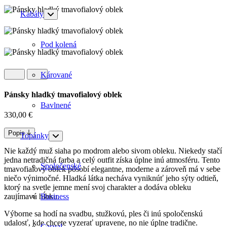
Kabáty
Pod kolená
Kárované
Pánsky hladký tmavofialový oblek
Bavlnené
330,00
€
Popis
Topánky
Nie každý muž siaha po modrom alebo sivom obleku. Niekedy stačí
jedna netradičná farba a celý outfit získa úplne inú atmosféru. Tento
Spoločenské
tmavofialový oblek pôsobí elegantne, moderne a zároveň má v sebe
niečo výnimočné. Hladká látka necháva vyniknúť jeho sýty odtieň,
ktorý na svetle jemne mení svoj charakter a dodáva obleku
zaujímavú hĺbku.
Business
Výborne sa hodí na svadbu, stužkovú, ples či inú spoločenskú
udalosť, kde chcete vyzerať upravene, no nie úplne tradične.
Casual