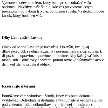
Vytvorte si odev na mieru, ktorý bude presne odrážať vašu
osobnosť. Navštívte naše štúdio, kde vás prevedieme celým
procesom – od výberu látky až po finálnu siluetu. Výsledkom bude
kúsok, ktorý bude len váš.
Dlhý život vašich kúskov
Oblek od Mono Fashion je investícia. Do štýlu, kvality aj
dlhovekosti. Ak sa objavia známky nosenia, naši krajčíri sú vám k
dispozícii – opravíme, upravíme, obnovíme. Aby každý váš kúsok
mohol slúžiť dlhé roky a vyzerať pritom rovnako výnimočne ako v
deň, keď ste ho prvýkrát obliekli.
Rezervujte si termín
Pomôžeme vám vybudovať šatník, ktorý vás bude dokonale
vystihovať. Dohodnite si stretnutie a vychutnajte si osobný styling
pod vedením našich odborníkov – v príjemnej atmosfére a s