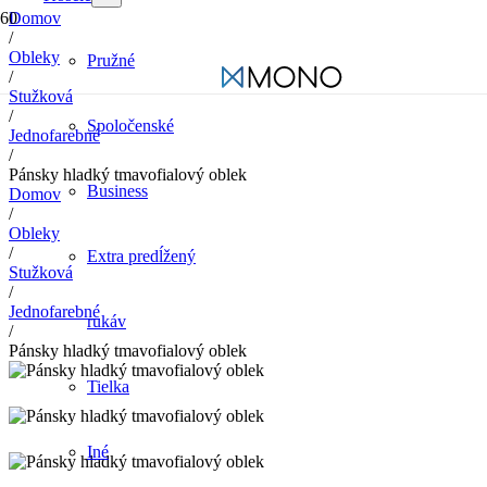
Domov
/
Obleky
Pružné
/
Stužková
/
Spoločenské
Jednofarebné
/
Pánsky hladký tmavofialový oblek
Business
Domov
/
Obleky
/
Extra predĺžený
Stužková
/
Jednofarebné
rukáv
/
Pánsky hladký tmavofialový oblek
Tielka
Iné