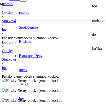
Domov
bol
/
Obleky
Pružné
/
pridaný
Stužková
/
Spoločenské
Iné
/
do
Pánsky čierny oblek s jemnou kockou
Business
Domov
/
košíka.
Obleky
/
Extra predĺžený
Stužková
/
Iné
rukáv
/
Pánsky čierny oblek s jemnou kockou
Tielka
Iné