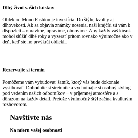
Dlhý život vašich kúskov
Oblek od Mono Fashion je investícia. Do štýlu, kvality aj
dlhovekosti. Ak sa objavia známky nosenia, naši krajčíri sú vám k
dispozícii – opravíme, upravíme, obnovíme. Aby každý váš kúsok
mohol slúžiť dlhé roky a vyzerať pritom rovnako výnimočne ako v
deň, keď ste ho prvýkrát obliekli.
Rezervujte si termín
Pomôžeme vám vybudovať šatník, ktorý vás bude dokonale
vystihovať. Dohodnite si stretnutie a vychutnajte si osobný styling
pod vedením našich odborníkov – v príjemnej atmosfére a s
dôrazom na každý detail. Pretože výnimočný štýl začína kvalitným
rozhovorom.
Navštívte nás
Na mieru vašej osobnosti