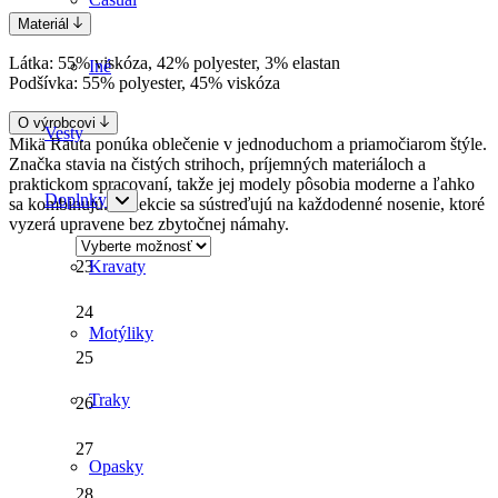
Materiál
Látka: 55% viskóza, 42% polyester, 3% elastan
Iné
Podšívka: 55% polyester, 45% viskóza
O výrobcovi
Vesty
Mikä Rauta ponúka oblečenie v jednoduchom a priamočiarom štýle.
Značka stavia na čistých strihoch, príjemných materiáloch a
praktickom spracovaní, takže jej modely pôsobia moderne a ľahko
Doplnky
sa kombinujú. Kolekcie sa sústreďujú na každodenné nosenie, ktoré
vyzerá upravene bez zbytočnej námahy.
23
Kravaty
24
Motýliky
25
Traky
26
27
Opasky
28