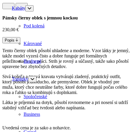
Kabáty
Pánsky čierny oblek s jemnou kockou
Pod kolená
230,00
€
Popis
Kárované
Tento čierny oblek pôsobí uhladene a moderne. Vzor látky je jemný,
takže model vyzerá čisto a dobre funguje pri formálnych
príležitostiach aj v práci. Strih je rovný a súčasný, takže sako pôsobí
Bavlnené
upravene bez zbytočných detailov.
Sivá košeľa a tmavá kravata vytvárajú zladený, praktický outfit,
Topánky
ktorý pôsobí jednoducho, ale premyslene. Oblek je vhodný pre
muža, ktorý chce neutrálne farby, ktoré dobre fungujú počas celého
roka a ľahko sa kombinujú s doplnkami.
Spoločenské
Látka je príjemná na dotyk, pôsobí rovnomerne a pri nosení si udrží
stabilný vzhľad bez tvrdosti alebo napínania.
Business
Uvedená cena je za sako a nohavice.
Casual