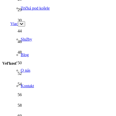
Tričká pod košele
29
30
Viac
44
Služby
46
48
Blog
50
Veľkosť
O nás
52
54
Kontakt
56
58
60