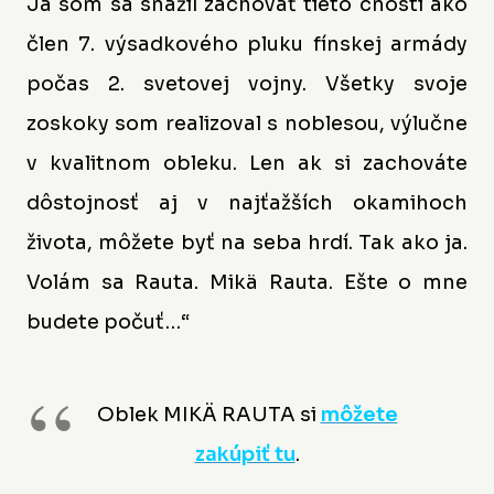
Ja som sa snažil zachovať tieto cnosti ako
člen 7. výsadkového pluku fínskej armády
počas 2. svetovej vojny. Všetky svoje
zoskoky som realizoval s noblesou, výlučne
v kvalitnom obleku. Len ak si zachováte
dôstojnosť aj v najťažších okamihoch
života, môžete byť na seba hrdí. Tak ako ja.
Volám sa Rauta. Mikä Rauta. Ešte o mne
budete počuť…“
Oblek MIKÄ RAUTA si
môžete
zakúpiť tu
.