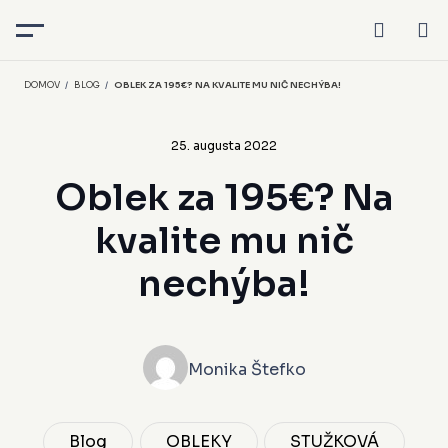
DOMOV
/
BLOG
/
OBLEK ZA 195€? NA KVALITE MU NIČ NECHÝBA!
25. augusta 2022
Oblek za 195€? Na
kvalite mu nič
nechýba!
Monika Štefko
Blog
OBLEKY
STUŽKOVÁ