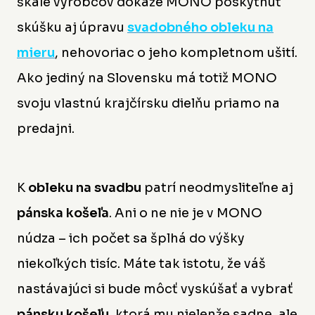
škále výrobcov dokáže MONO poskytnúť
skúšku aj úpravu
svadobného obleku na
mieru
, nehovoriac o jeho kompletnom ušití.
Ako jediný na Slovensku má totiž MONO
svoju vlastnú krajčírsku dielňu priamo na
predajni.
K
obleku na svadbu
patrí neodmysliteľne aj
pánska košeľa
. Ani o ne nie je v MONO
núdza – ich počet sa šplhá do výšky
niekoľkých tisíc. Máte tak istotu, že váš
nastávajúci si bude môcť vyskúšať a vybrať
pánsku košeľu
, ktorá mu nielenže sadne, ale