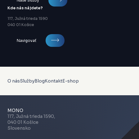
Naše služby
Kde nás nájdete?
117, Južná trieda 1590
040 01 Košice
Navigovať
O nás
Služby
Blog
Kontakt
E-shop
MONO
117, Južná trieda 1590,
040 01 Košice
Slovensko