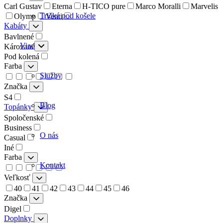
Carl Gustav
Eterna
H-TICO pure
Marco Moralli
Marvelis
Tričká pod košele
Olymp
Venti
Kabáty
Bavlnené
Viac
Kárované
Pod kolená
Farba
Služby
Značka
S4
Blog
Topánky
Spoločenské
Business
O nás
Casual
Iné
Farba
Kontakt
Veľkosť
40
41
42
43
44
45
46
Značka
Digel
Doplnky