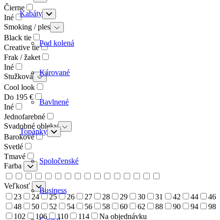
Čierne
Kabáty
Iné
Smoking / ples
Black tie
Pod kolená
Creative tie
Frak / žaket
Iné
Kárované
Stužková
Cool look
Do 195 €
Bavlnené
Iné
Jednofarebné
Svadobné obleky
Topánky
Barokové
Svetlé
Tmavé
Spoločenské
Farba
Veľkosť
Business
23
24
25
26
27
28
29
30
31
42
44
46
48
50
52
54
56
58
60
62
88
90
94
98
102
106
110
114
Na objednávku
Casual