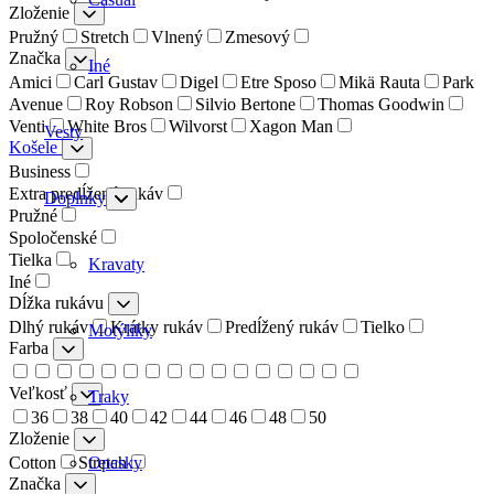
Zloženie
Pružný
Stretch
Vlnený
Zmesový
Značka
Iné
Amici
Carl Gustav
Digel
Etre Sposo
Mikä Rauta
Park
Avenue
Roy Robson
Silvio Bertone
Thomas Goodwin
Venti
White Bros
Wilvorst
Xagon Man
Vesty
Košele
Business
Extra predĺžený rukáv
Doplnky
Pružné
Spoločenské
Tielka
Kravaty
Iné
Dĺžka rukávu
Dlhý rukáv
Krátky rukáv
Predĺžený rukáv
Tielko
Motýliky
Farba
Veľkosť
Traky
36
38
40
42
44
46
48
50
Zloženie
Opasky
Cotton
Stretch
Značka