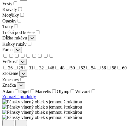
Vesty
Kravaty
Motýliky
Opasky
Traky
Tričká pod košele
Dĺžka rukávu
Krátky rukáv
Farba
Veľkosť
26
28
31
32
46
48
50
52
54
56
58
60
Zloženie
Zmesový
Značka
Adam
Digel
Marvelis
Olymp
Wilvorst
Zobraziť produkty