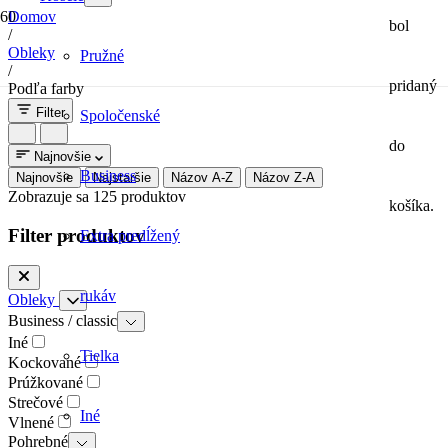
Domov
bol
/
Obleky
Pružné
/
pridaný
Podľa farby
Filter
Spoločenské
do
Najnovšie
Business
Najnovšie
Najstaršie
Názov A-Z
Názov Z-A
Zobrazuje sa 125 produktov
košíka.
Filter produktov
Extra predĺžený
rukáv
Obleky
Business / classic
Iné
Tielka
Kockované
Prúžkované
Strečové
Iné
Vlnené
Pohrebné